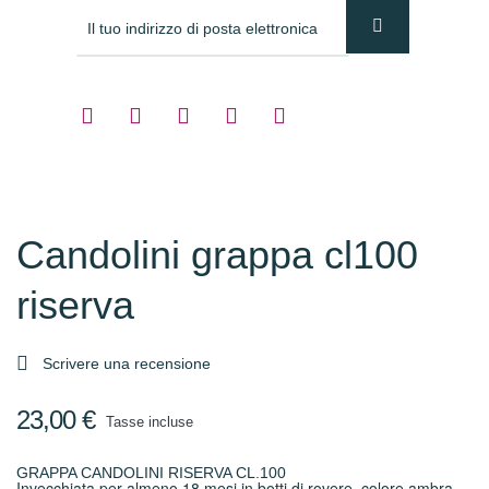
Candolini grappa cl100
riserva

Scrivere una recensione
23,00 €
Tasse incluse
GRAPPA CANDOLINI RISERVA CL.100
Invecchiata per almeno 18 mesi in botti di rovere, colore ambra