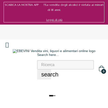
SCARICA LA NOSTRA APP !!!La vendita degli alcolici è vietata ai minori
di 18 anni.
Leggi di più
Search here...
Accedi
/
Registrati
0
search
navigazione
Toggle