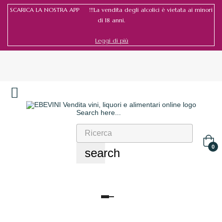
SCARICA LA NOSTRA APP !!!La vendita degli alcolici è vietata ai minori
di 18 anni.
Leggi di più
Search here...
Accedi
/
Registrati
0
search
navigazione
Toggle