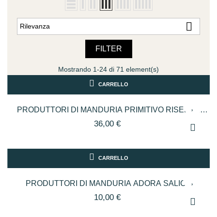

Rilevanza
FILTER
Mostrando 1-24 di 71 element(s)
CARRELLO
PRODUTTORI DI MANDURIA PRIMITIVO RISERVA
SONETTO CL.75
36,00 €
CARRELLO
PRODUTTORI DI MANDURIA ADORA SALICE
SAL.RISERVA CL.75
10,00 €