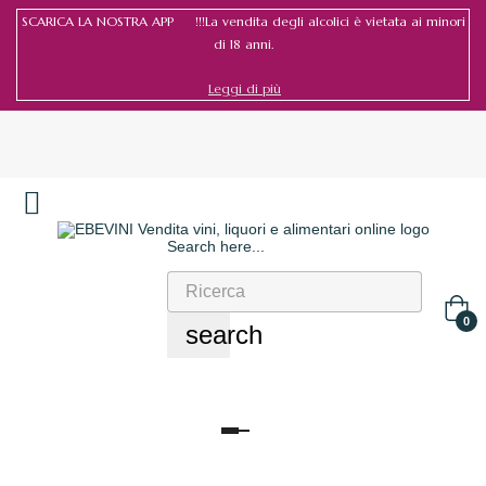
SCARICA LA NOSTRA APP !!!La vendita degli alcolici è vietata ai minori
di 18 anni.
Leggi di più
Search here...
Accedi
/
Registrati
0
search
navigazione
Toggle