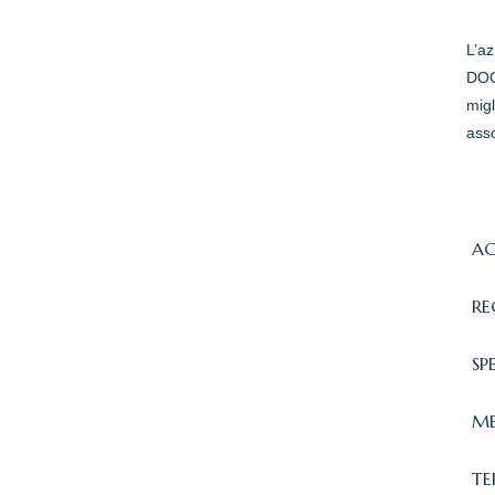
L’a
DOC 
migl
asso
AC
RE
SP
ME
TE