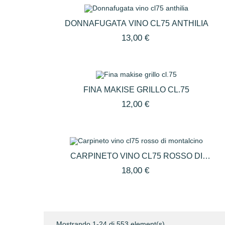
DONNAFUGATA VINO CL75 ANTHILIA
13,00 €
FINA MAKISE GRILLO CL.75
12,00 €
CARPINETO VINO CL75 ROSSO DI
MONTALCINO
18,00 €
Mostrando 1-24 di 553 element(s)