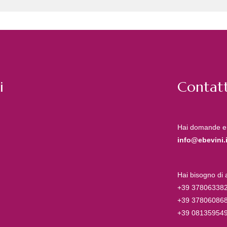
i
Contatt
Hai domande e
info@ebevini.i
Hai bisogno di
+39 37806338
+39 37806086
+39 08135954