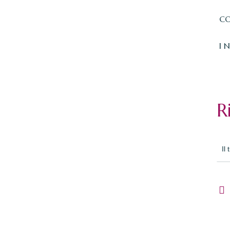
CO
I 
R