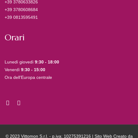
+39 3780633826
+39 3780608684
+39 0813595491
Orari
Lunedì giovedì
9:30 - 18:00
Venerdì
9:30 - 15:00
Ora dell'Europa centrale
© 2023 Vittomon S.r.l. - p.iva: 10275391216 | Sito Web Creato da