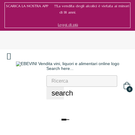
SCARICA LA NOSTRA APP !!!La vendita degli alcolici è vietata ai minori
di 18 anni.
Leggi di più
Search here...
Accedi
/
Registrati
0
search
navigazione
Toggle