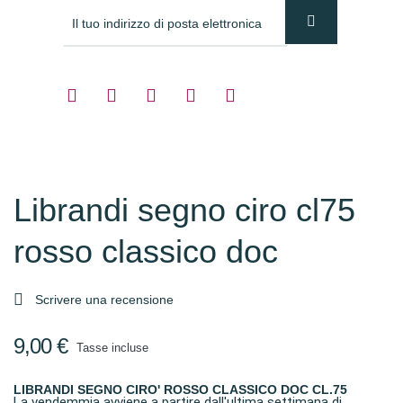
Librandi segno ciro cl75
rosso classico doc

Scrivere una recensione
9,00 €
Tasse incluse
LIBRANDI SEGNO CIRO' ROSSO CLASSICO DOC CL.75
La vendemmia avviene a partire dall'ultima settimana di