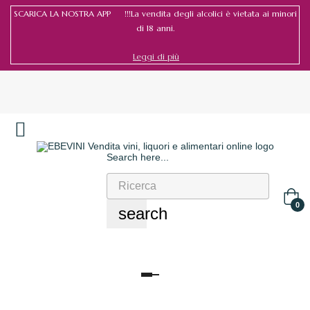
SCARICA LA NOSTRA APP !!!La vendita degli alcolici è vietata ai minori
di 18 anni.
Leggi di più
Search here...
Accedi
/
Registrati
0
search
navigazione
Toggle