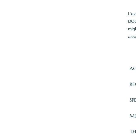
L’a
DOC 
migl
asso
AC
RE
SP
ME
TE