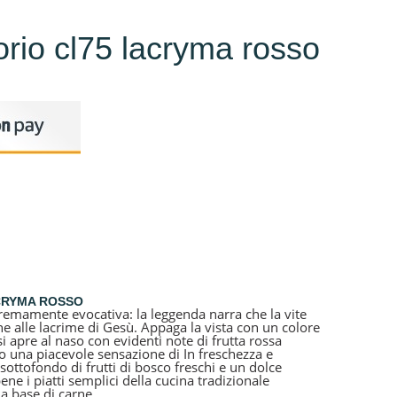
orio cl75 lacryma rosso
ACRYMA ROSSO
tremamente evocativa: la leggenda narra che la vite
ne alle lacrime di Gesù.
Appaga la vista con un colore
i apre al naso con evidenti note di frutta rossa
to una piacevole sensazione di In freschezza e
ottofondo di frutti di bosco freschi e un dolce
ne i piatti semplici della cucina tradizionale
 a base di carne.