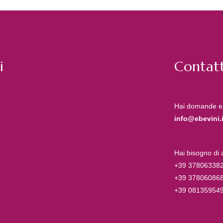
i
Contatt
Hai domande e
info@ebevini.i
Hai bisogno di
+39 37806338
+39 37806086
+39 08135954