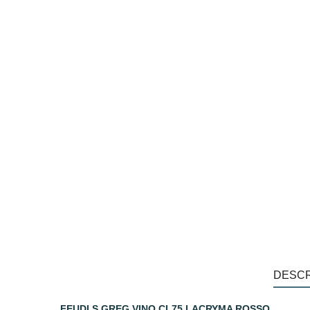
DESCR
FEUDI S.GREG.VINO CL75 LACRYMA ROSSO