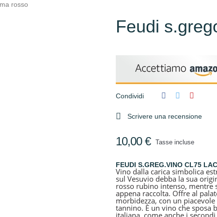
yma rosso
Feudi s.greg
Condividi

Scrivere una recensione
10,00 €
Tasse incluse
FEUDI S.GREG.VINO CL75 L
Vino dalla carica simbolica es
sul Vesuvio debba la sua origi
rosso rubino intenso, mentre s
appena raccolta. Offre al pala
morbidezza, con un piacevole s
tannino. È un vino che sposa be
italiana, come anche i secondi