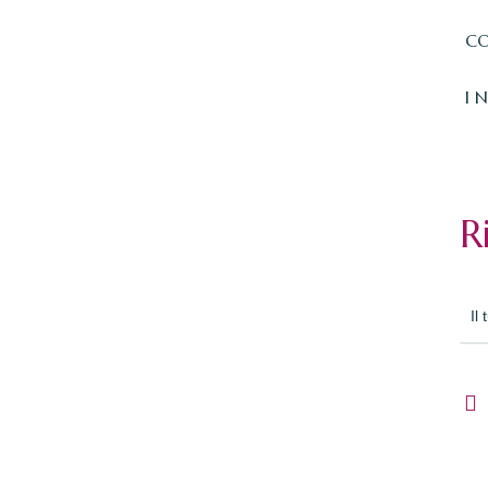
CO
I 
R