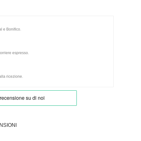
l e Bonifico.
orriere espresso.
lla ricezione.
NSIONI