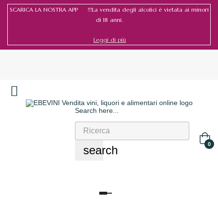
SCARICA LA NOSTRA APP !!!La vendita degli alcolici è vietata ai minori
di 18 anni.
Leggi di più
Search here...
Accedi
/
Registrati
0
search
navigazione
Toggle