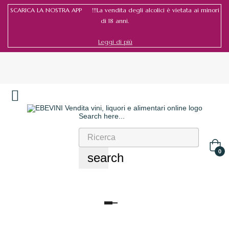
SCARICA LA NOSTRA APP !!!La vendita degli alcolici è vietata ai minori
di 18 anni.
Leggi di più
Search here...
Accedi
/
Registrati
0
search
navigazione
Toggle