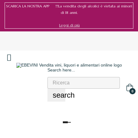
SCARICA LA NOSTRA APP !!!La vendita degli alcolici è vietata ai minori
di 18 anni.
Leggi di più
Search here...
Accedi
/
Registrati
0
search
navigazione
Toggle