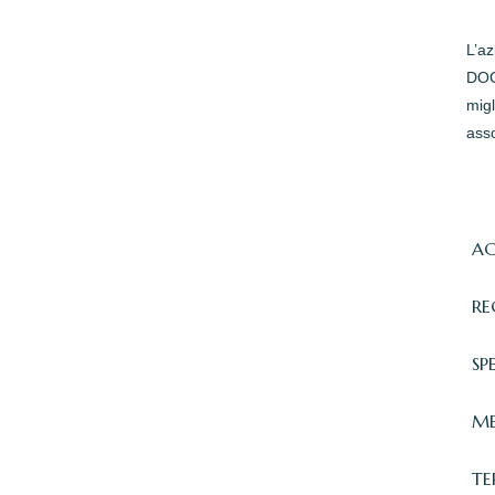
L’a
DOC 
migl
asso
AC
RE
SP
ME
TE