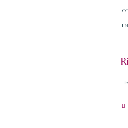
CO
I 
R