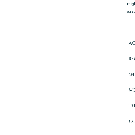
migl
asso
AC
RE
SP
ME
TE
CO