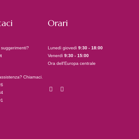
aci
Orari
 suggerimenti?
Lunedì giovedì
9:30 - 18:00
t
Venerdì
9:30 - 15:00
Ora dell'Europa centrale
 assistenza? Chiamaci.
26
84
91