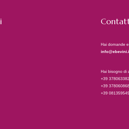
i
Contatt
Hai domande e
info@ebevini.i
Hai bisogno di
+39 37806338
+39 37806086
+39 08135954