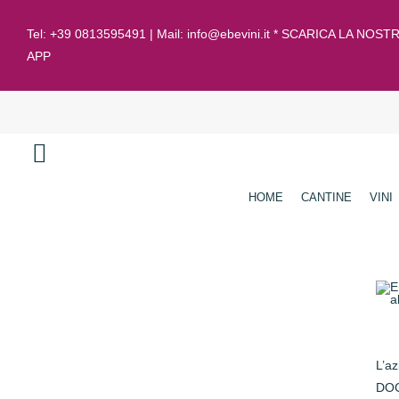
Tel:
+39 0813595491
| Mail:
info@ebevini.it * SCARICA LA NOST
APP
HOME
CANTINE
VINI
L’a
DOC 