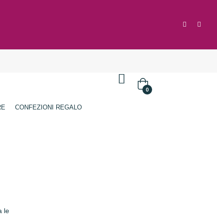
Accedi
/
Registrati
0
RE
CONFEZIONI REGALO
 le