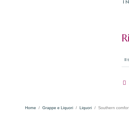
I 
R
Home
Grappe e Liquori
Liquori
Southern comfort