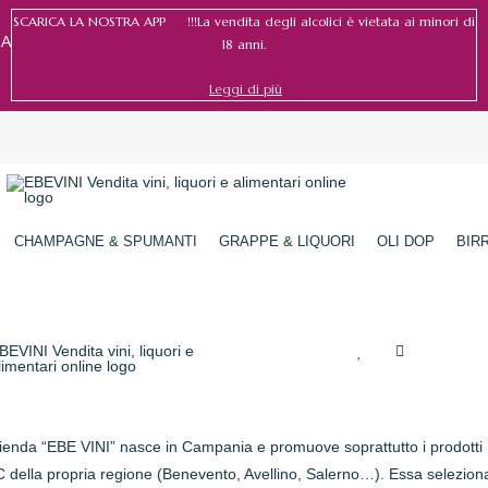
SCARICA LA NOSTRA APP !!!La vendita degli alcolici è vietata ai minori di
RA
18 anni.
Leggi di più
CHAMPAGNE & SPUMANTI
GRAPPE & LIQUORI
OLI DOP
BIR
zienda “EBE VINI” nasce in Campania e promuove soprattutto i prodotti
della propria regione (Benevento, Avellino, Salerno…). Essa seleziona