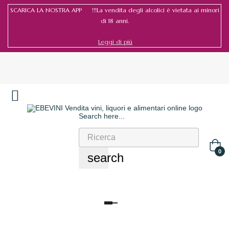
SCARICA LA NOSTRA APP !!!La vendita degli alcolici è vietata ai minori
di 18 anni.
Leggi di più
Search here...
Accedi
/
Registrati
0
search
navigazione
Toggle