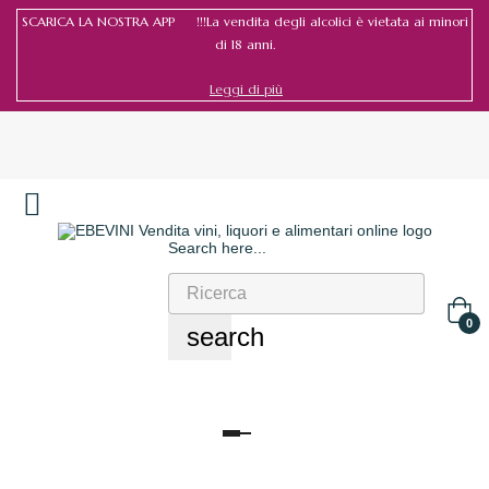
SCARICA LA NOSTRA APP !!!La vendita degli alcolici è vietata ai minori
di 18 anni.
Leggi di più
Search here...
Accedi
/
Registrati
0
search
navigazione
Toggle