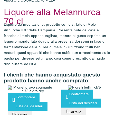
AMATO LIQUORE CL.70 MELA
Liquore alla Melannurca
70 cl
Liquore da meditazione, prodotto con distillato di Mele
Annurche IGP della Campania. Presenta note delicate e
fresche di mela appena tagliata, mentre al gusto esprime un
leggero mandorlato dovuto alla presenza dei semi in fase di
fermentazione della purea di mele. Si utilizzano frutti ben
maturi, quasi appassiti che hanno subìto un arrossimento sulla
paglia per diverse settimane, cosi come prescritto dal rigido
disciplinare dell’IGP.
I clienti che hanno acquistato questo
prodotto hanno anche comprato:
Confrontare
Confrontare
Lista dei desideri
Lista dei desideri
Carrello
Carrello