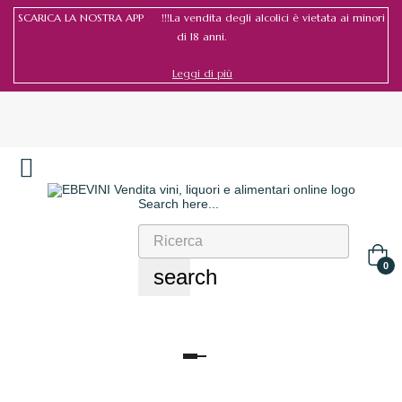
SCARICA LA NOSTRA APP !!!La vendita degli alcolici è vietata ai minori
di 18 anni.
Leggi di più
Search here...
Accedi
/
Registrati
0
search
navigazione
Toggle