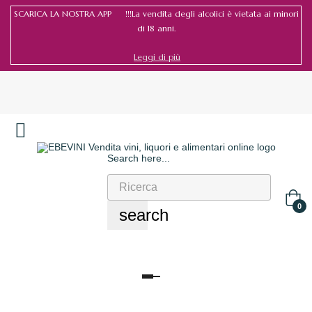
SCARICA LA NOSTRA APP !!!La vendita degli alcolici è vietata ai minori
di 18 anni.
Leggi di più
Search here...
Accedi
/
Registrati
0
search
navigazione
Toggle