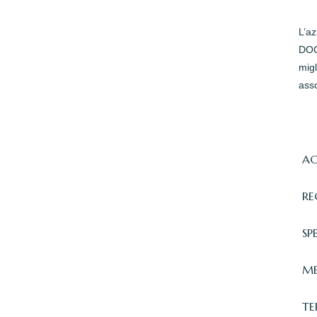
L’a
DOC 
migl
asso
AC
RE
SP
ME
TE