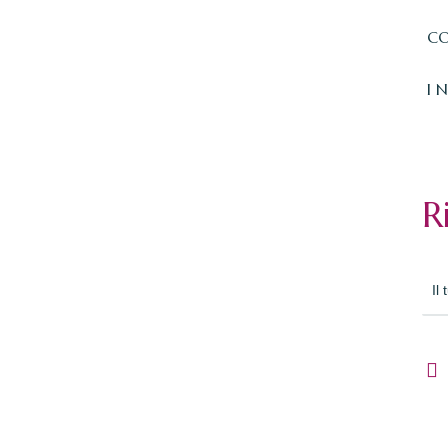
CO
I 
R