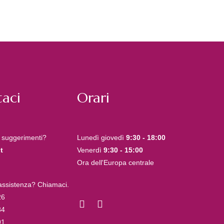
aci
Orari
 suggerimenti?
Lunedì giovedì
9:30 - 18:00
t
Venerdì
9:30 - 15:00
Ora dell'Europa centrale
 assistenza? Chiamaci.
26
84
91