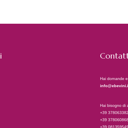
i
Contatt
Hai domande e
info@ebevini.i
Hai bisogno di
+39 37806338
+39 37806086
+39 08135954