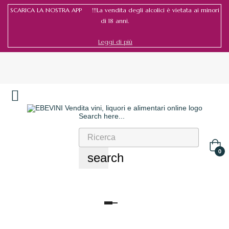
SCARICA LA NOSTRA APP !!!La vendita degli alcolici è vietata ai minori
di 18 anni.
Leggi di più
Search here...
Accedi
/
Registrati
0
search
navigazione
Toggle