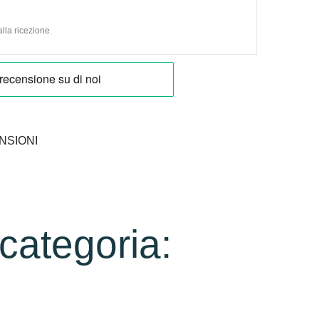
lla ricezione.
NSIONI
 categoria: