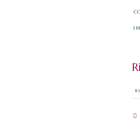
CO
I 
R