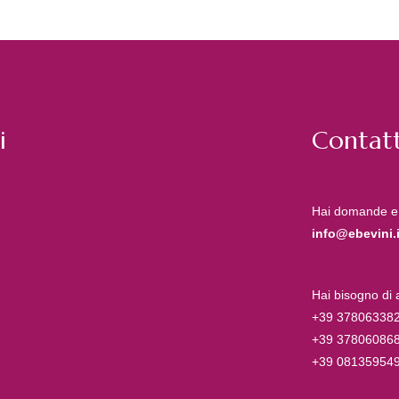
i
Contatt
Hai domande e
info@ebevini.i
Hai bisogno di
+39 37806338
+39 37806086
+39 08135954