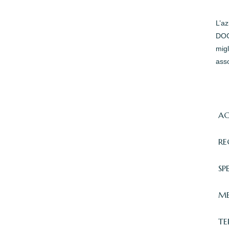
L’a
DOC 
migl
asso
AC
RE
SP
ME
TE