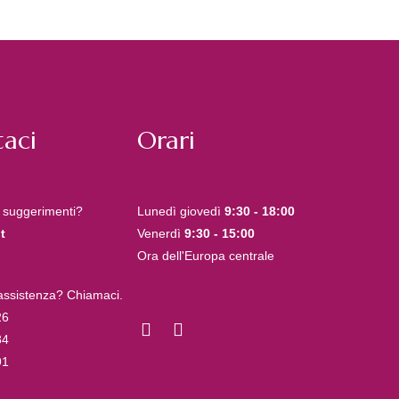
aci
Orari
 suggerimenti?
Lunedì giovedì
9:30 - 18:00
t
Venerdì
9:30 - 15:00
Ora dell'Europa centrale
 assistenza? Chiamaci.
26
84
91