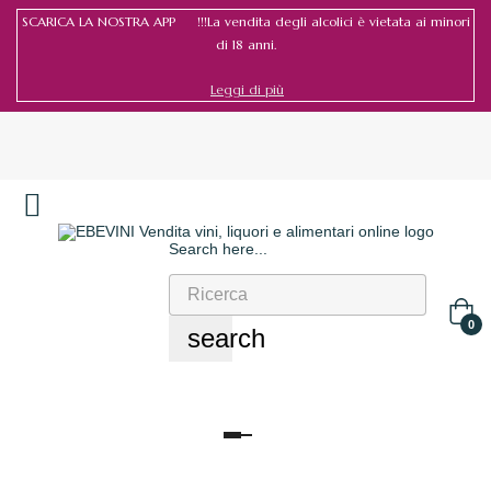
SCARICA LA NOSTRA APP !!!La vendita degli alcolici è vietata ai minori
di 18 anni.
Leggi di più
Search here...
Accedi
/
Registrati
0
search
navigazione
Toggle