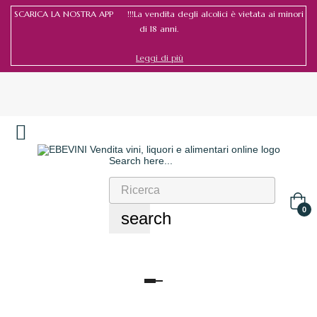
SCARICA LA NOSTRA APP !!!La vendita degli alcolici è vietata ai minori
di 18 anni.
Leggi di più
Search here...
Accedi
/
Registrati
0
search
navigazione
Toggle