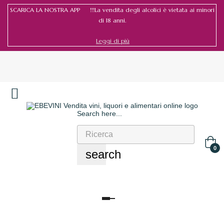
SCARICA LA NOSTRA APP !!!La vendita degli alcolici è vietata ai minori
di 18 anni.
Leggi di più
Search here...
Accedi
/
Registrati
0
search
navigazione
Toggle