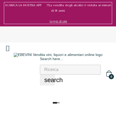
SCARICA LA NOSTRA APP !!!La vendita degli alcolici è vietata ai minori
di 18 anni.
Leggi di più
Search here...
Accedi
/
Registrati
0
search
navigazione
Toggle