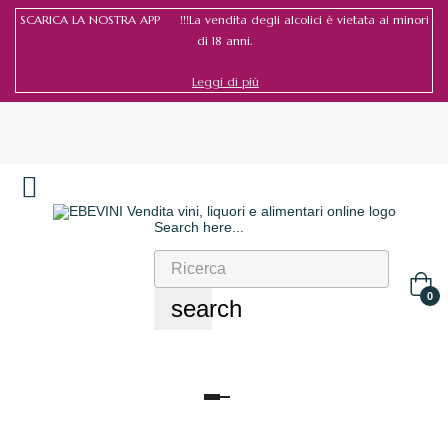
SCARICA LA NOSTRA APP !!!La vendita degli alcolici è vietata ai minori
di 18 anni.
Leggi di più
Search here...
Accedi
/
Registrati
0
search
navigazione
Toggle