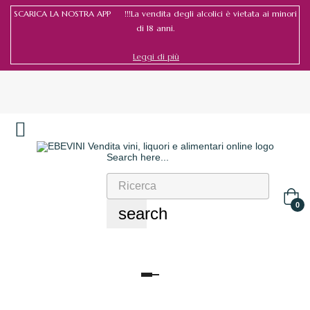
SCARICA LA NOSTRA APP !!!La vendita degli alcolici è vietata ai minori
di 18 anni.
Leggi di più
Search here...
Accedi
/
Registrati
0
search
navigazione
Toggle