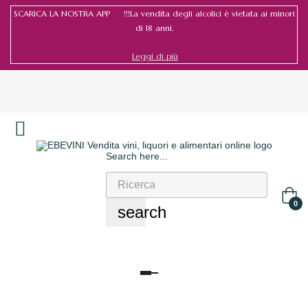
SCARICA LA NOSTRA APP !!!La vendita degli alcolici è vietata ai minori
di 18 anni.
Leggi di più
Search here...
Accedi
/
Registrati
0
search
navigazione
Toggle