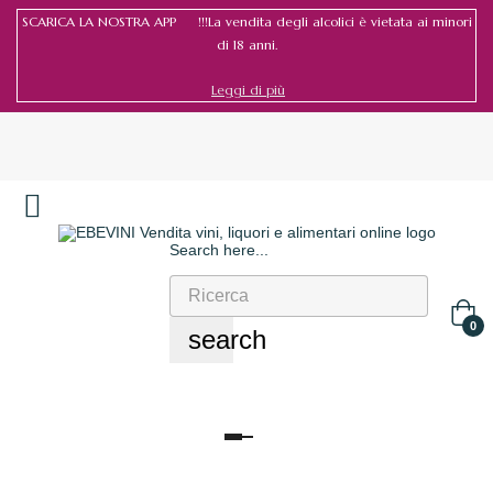
SCARICA LA NOSTRA APP !!!La vendita degli alcolici è vietata ai minori
di 18 anni.
Leggi di più
Search here...
Accedi
/
Registrati
0
search
navigazione
Toggle