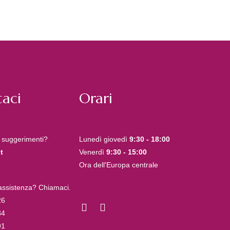
aci
Orari
 suggerimenti?
Lunedì giovedì
9:30 - 18:00
t
Venerdì
9:30 - 15:00
Ora dell'Europa centrale
 assistenza? Chiamaci.
26
84
91