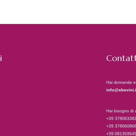
i
Contatt
Hai domande e
info@ebevini.i
Hai bisogno di
+39 37806338
+39 37806086
+39 08135954