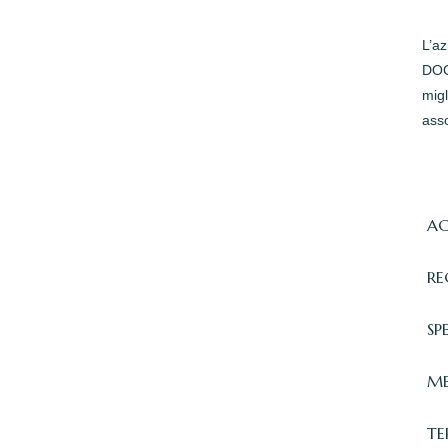
L’a
DOC 
migl
asso
AC
RE
SP
ME
TE