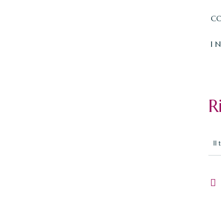
CO
I 
R