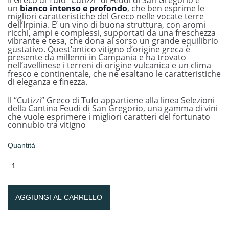
Il Greco di Tufo “Cutizzi” di Feudi di San Gregorio è
un
bianco intenso e profondo
, che ben esprime le
migliori caratteristiche del Greco nelle vocate terre
dell’Irpinia. E’ un vino di buona struttura, con aromi
ricchi, ampi e complessi, supportati da una freschezza
vibrante e tesa, che dona al sorso un grande equilibrio
gustativo. Quest’antico vitigno d’origine greca è
presente da millenni in Campania e ha trovato
nell’avellinese i terreni di origine vulcanica e un clima
fresco e continentale, che ne esaltano le caratteristiche
di eleganza e finezza.
Il “Cutizzi” Greco di Tufo appartiene alla linea Selezioni
della Cantina Feudi di San Gregorio, una gamma di vini
che vuole esprimere i migliori caratteri del fortunato
connubio tra vitigno
Quantità
AGGIUNGI AL CARRELLO