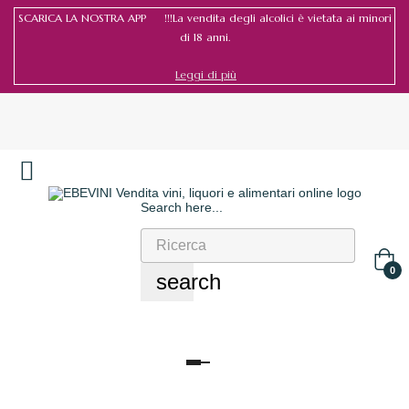
SCARICA LA NOSTRA APP !!!La vendita degli alcolici è vietata ai minori
di 18 anni.
Leggi di più
Search here...
Accedi
/
Registrati
0
search
navigazione
Toggle