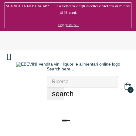
SCARICA LA NOSTRA APP !!!La vendita degli alcolici è vietata ai minori
di 18 anni.
Leggi di più
Search here...
Accedi
/
Registrati
0
search
navigazione
Toggle