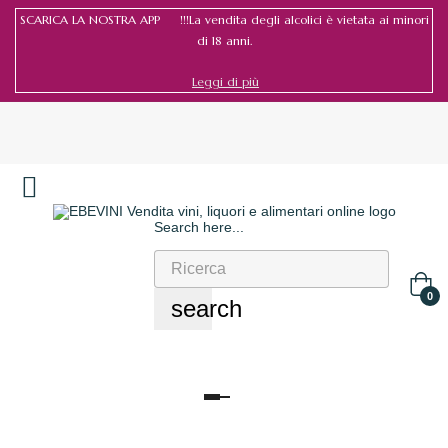
SCARICA LA NOSTRA APP !!!La vendita degli alcolici è vietata ai minori
di 18 anni.
Leggi di più
Search here...
Accedi
/
Registrati
0
search
navigazione
Toggle