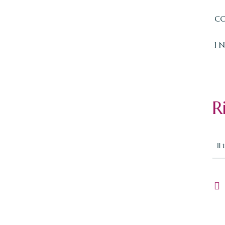
CO
I 
R