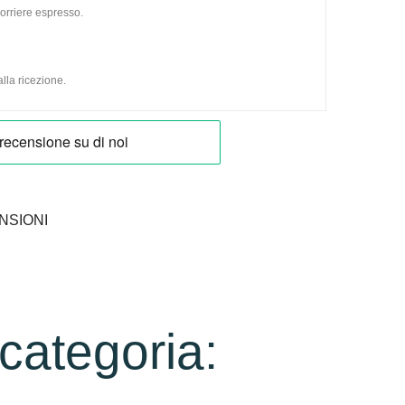
orriere espresso.
lla ricezione.
NSIONI
 categoria: