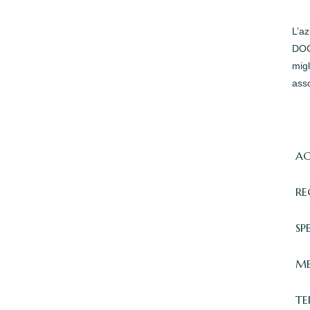
L’a
DOC 
migl
asso
AC
RE
SP
ME
TE