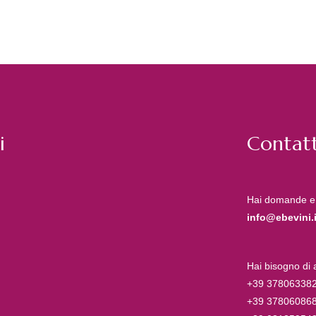
i
Contatt
Hai domande e
info@ebevini.i
Hai bisogno di
+39 37806338
+39 37806086