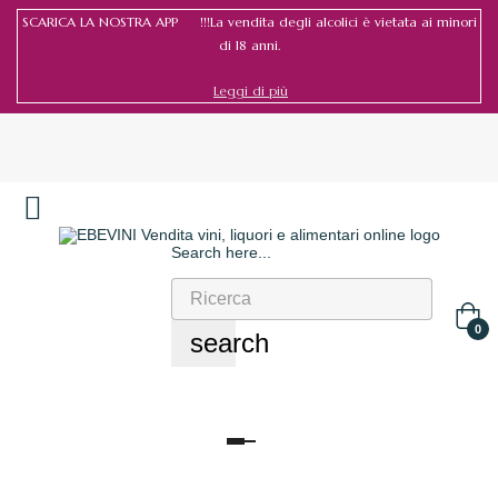
SCARICA LA NOSTRA APP !!!La vendita degli alcolici è vietata ai minori
di 18 anni.
Leggi di più
Search here...
Accedi
/
Registrati
0
search
navigazione
Toggle