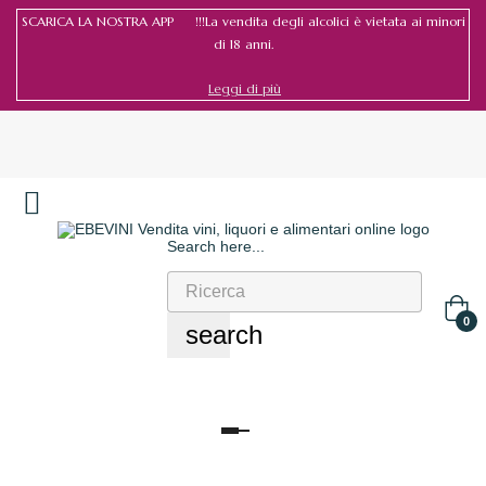
SCARICA LA NOSTRA APP !!!La vendita degli alcolici è vietata ai minori
di 18 anni.
Leggi di più
Search here...
Accedi
/
Registrati
0
search
navigazione
Toggle