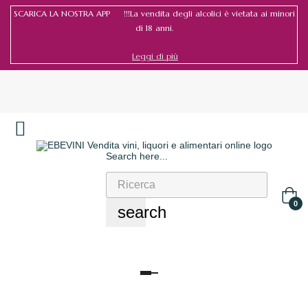
SCARICA LA NOSTRA APP !!!La vendita degli alcolici è vietata ai minori
di 18 anni.
Leggi di più
Search here...
Accedi
/
Registrati
0
search
navigazione
Toggle