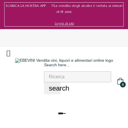
SCARICA LA NOSTRA APP !!!La vendita degli alcolici è vietata ai minori
di 18 anni.
Leggi di più
Search here...
Accedi
/
Registrati
0
search
navigazione
Toggle