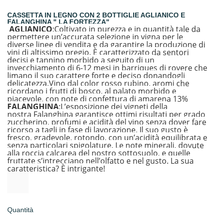
CASSETTA IN LEGNO CON 2 BOTTIGLIE AGLIANICO E
FALANGHINA " LA FORTEZZA"
AGLIANICO
:Coltivato in purezza e
in quantità tale da
permettere un’accurata selezione in vigna per le
diverse linee di vendita e da garantire la produzione di
vini di altissimo pregio
.
È c
aratterizzato da sentori
decisi e tannino morbido a seguito di un
invecchiamento di 6-12 mesi in
barriques
di rovere che
limano il suo carattere forte e dec
iso donandogli
delicatezza.
Vino dal color rosso rubino, aromi che
ricordano i frutti di bosco, al palato morbido e
piacevole, con note di confettura di amarena 13%
FALANGHINA
:
L’
esposizione dei vigneti
della
nostra
Falanghina
garantisce
ottimi risultati per
grado
zuccherino, profumi e acidità del vino senza dover fare
ricorso a tagli in fase di lavorazione.
Il suo gusto
è
fresco,
gradevole,
rotondo,
con un’acidità equilibrata e
senza particola
ri spigolature
.
L
e note minerali
,
dovute
alla roccia calcarea del nostro sottosuolo,
e quelle
fruttate
s’intrecciano nell’olfatto e nel gusto.
La sua
caratteristica? È intrigante!
Quantità