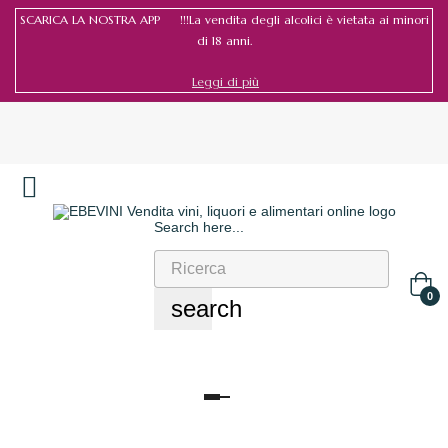
SCARICA LA NOSTRA APP !!!La vendita degli alcolici è vietata ai minori
di 18 anni.
Leggi di più
Search here...
Accedi
/
Registrati
0
search
navigazione
Toggle