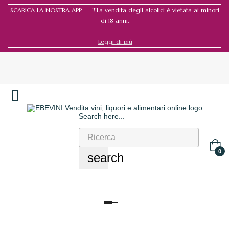
SCARICA LA NOSTRA APP !!!La vendita degli alcolici è vietata ai minori
di 18 anni.
Leggi di più
Search here...
Accedi
/
Registrati
0
search
navigazione
Toggle