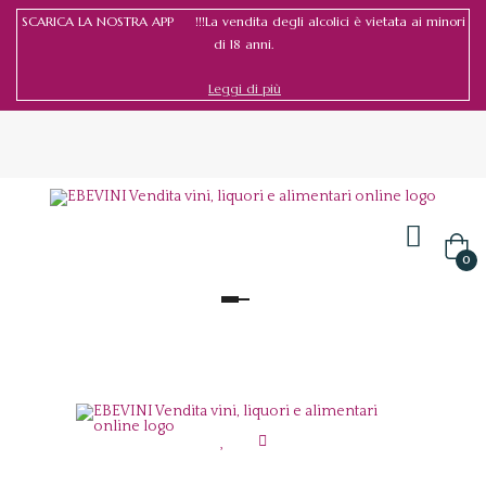
SCARICA LA NOSTRA APP !!!La vendita degli alcolici è vietata ai minori
di 18 anni.
Leggi di più
Accedi
/
Registrati
0
navigazione
Toggle