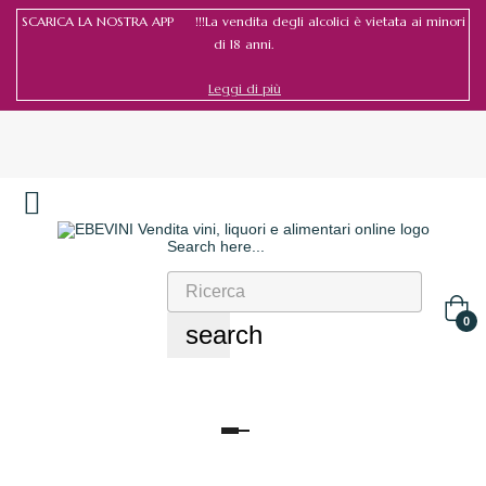
SCARICA LA NOSTRA APP !!!La vendita degli alcolici è vietata ai minori
di 18 anni.
Leggi di più
Search here...
Accedi
/
Registrati
0
search
navigazione
Toggle