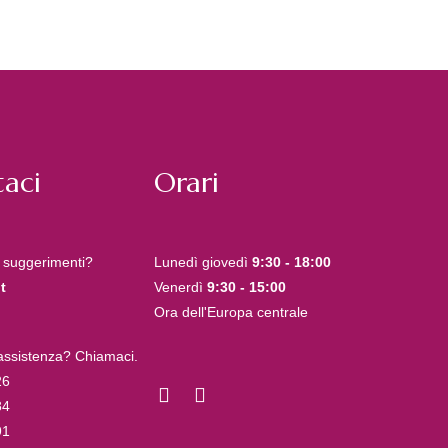
aci
Orari
 suggerimenti?
Lunedì giovedì
9:30 - 18:00
t
Venerdì
9:30 - 15:00
Ora dell'Europa centrale
 assistenza? Chiamaci.
26
84
91