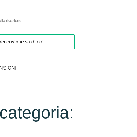
lla ricezione.
NSIONI
 categoria: