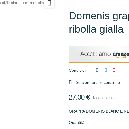

l70 blanc e neri ribolla gialla
Domenis grap
ribolla gialla
Condividi

Scrivere una recensione
27,00 €
Tasse incluse
GRAPPA DOMENIS BLANC E NER
Quantità