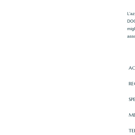
L’a
DOC 
migl
asso
AC
RE
SP
ME
TE