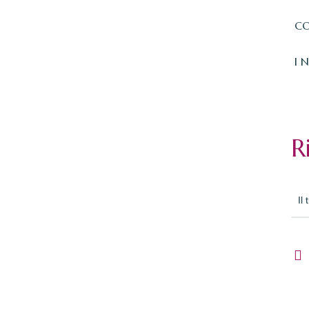
CO
I 
R