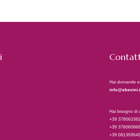
i
Contatt
Hai domande e
info@ebevini.i
Hai bisogno di
+39 37806338
+39 37806086
+39 08135954