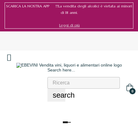
SCARICA LA NOSTRA APP !!!La vendita degli alcolici è vietata ai minori
di 18 anni.
Leggi di più
Search here...
Accedi
/
Registrati
0
search
navigazione
Toggle