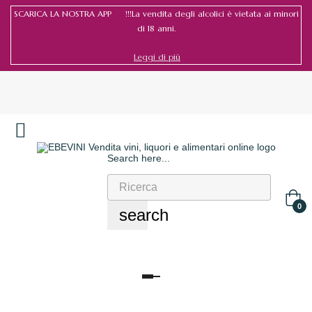
SCARICA LA NOSTRA APP !!!La vendita degli alcolici è vietata ai minori
di 18 anni.
Leggi di più
Search here...
Accedi
/
Registrati
0
search
navigazione
Toggle