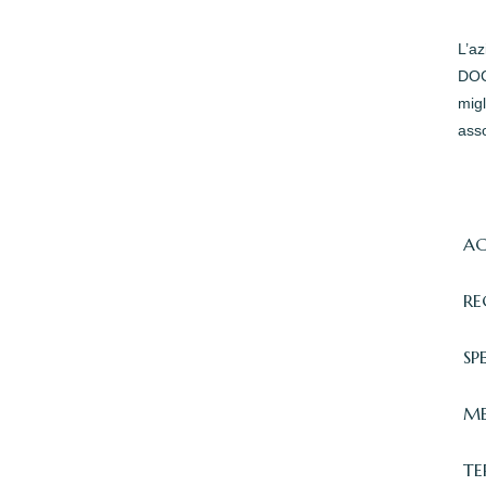
L’a
DOC 
migl
asso
AC
RE
SP
ME
TE