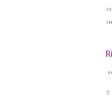
CO
I 
R