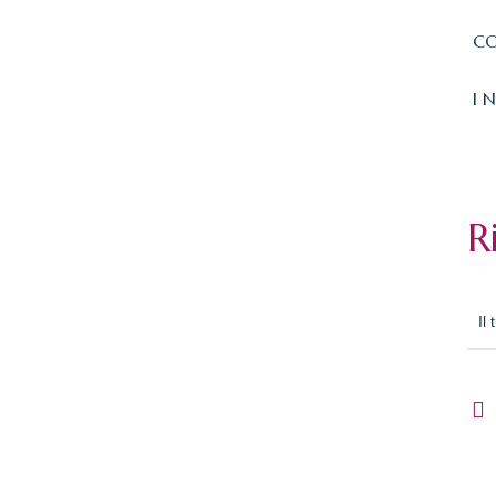
CO
I 
R