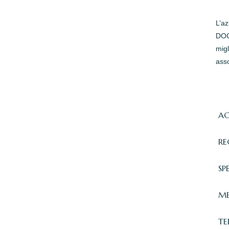
L’a
DOC 
migl
asso
AC
RE
SP
ME
TE