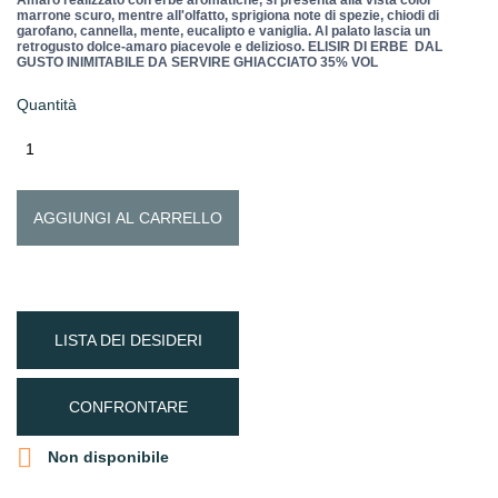
Amaro realizzato con erbe aromatiche, si presenta alla vista color
marrone scuro, mentre all'olfatto, sprigiona note di spezie, chiodi di
garofano, cannella, mente, eucalipto e vaniglia. Al palato lascia un
retrogusto dolce-amaro piacevole e delizioso. ELISIR DI ERBE DAL
GUSTO INIMITABILE DA SERVIRE GHIACCIATO 35% VOL
Quantità
AGGIUNGI AL CARRELLO
LISTA DEI DESIDERI
CONFRONTARE

Non disponibile