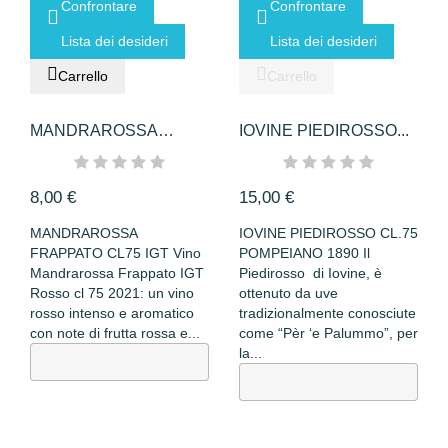
Confrontare
Confrontare
Lista dei desideri
Lista dei desideri
Carrello
Carrello
MANDRAROSSA
IOVINE PIEDIROSSO...
FRAPPATO CL75 IGT
8,00 €
15,00 €
MANDRAROSSA
IOVINE PIEDIROSSO CL.75
FRAPPATO CL75 IGT Vino
POMPEIANO 1890 Il
Mandrarossa Frappato IGT
Piedirosso di Iovine, è
Rosso cl 75 2021: un vino
ottenuto da uve
rosso intenso e aromatico
tradizionalmente conosciute
con note di frutta rossa e...
come “Pèr ‘e Palummo”, per
la...