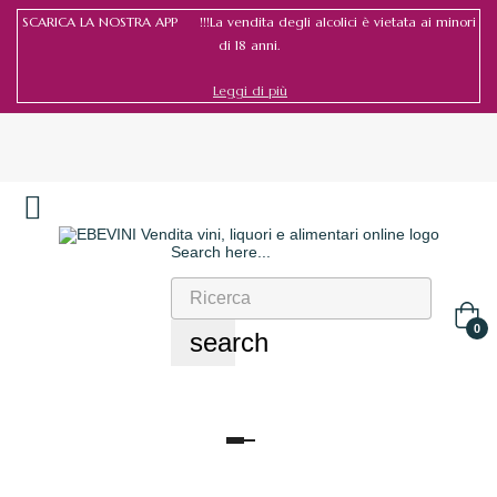
SCARICA LA NOSTRA APP !!!La vendita degli alcolici è vietata ai minori
di 18 anni.
Leggi di più
Search here...
Accedi
/
Registrati
0
search
navigazione
Toggle