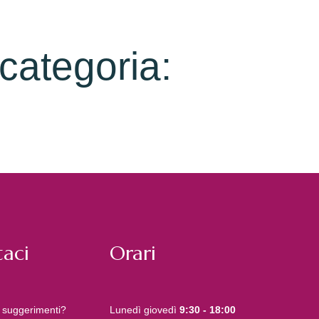
 categoria:
aci
Orari
 suggerimenti?
Lunedì giovedì
9:30 - 18:00