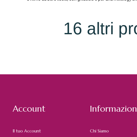
16 altri p
Account
Informazion
Il tuo Account
Chi Siamo