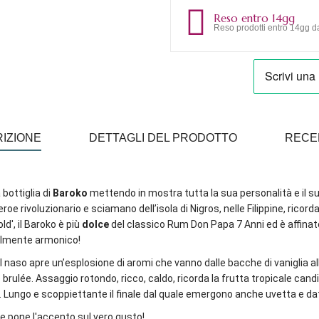
Reso entro 14gg
Reso prodotti entro 14gg da
IZIONE
DETTAGLI DEL PRODOTTO
RECE
bottiglia di
Baroko
mettendo in mostra tutta la sua personalità e il su
roe rivoluzionario e sciamano dell’isola di Nigros, nelle Filippine, ricor
ld', il Baroko è più
dolce
del classico Rum Don Papa 7 Anni ed è affinato,
ilmente armonico!
l naso apre un’esplosione di aromi che vanno dalle bacche di vaniglia al
brulée. Assaggio rotondo, ricco, caldo, ricorda la frutta tropicale can
. Lungo e scoppiettante il finale dal quale emergono anche uvetta e datt
he pone l'accento sul vero gusto!