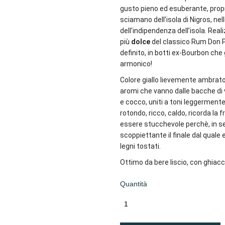
gusto pieno ed esuberante, propri
sciamano dell’isola di Nigros, nel
dell’indipendenza dell’isola. Reali
più
dolce
del classico Rum Don Pa
definito, in botti ex-Bourbon che
armonico!
Colore giallo lievemente ambrato,
aromi che vanno dalle bacche di v
e cocco, uniti a toni leggerment
rotondo, ricco, caldo, ricorda la 
essere stucchevole perchè, in se
scoppiettante il finale dal quale
legni tostati.
Ottimo da bere liscio, con ghiac
Quantità