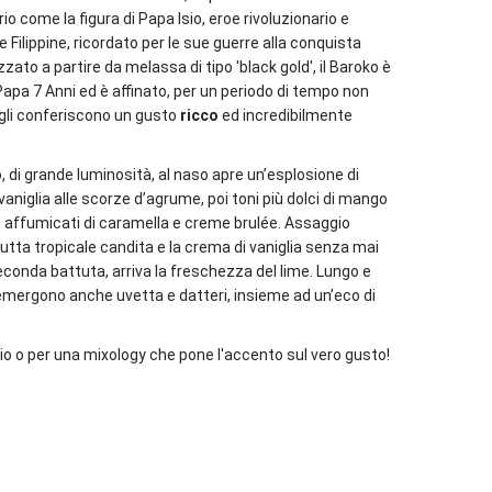
o come la figura di Papa Isio, eroe rivoluzionario e
le Filippine, ricordato per le sue guerre alla conquista
zzato a partire da melassa di tipo 'black gold', il Baroko è
pa 7 Anni ed è affinato, per un periodo di tempo non
 gli conferiscono un gusto
ricco
ed incredibilmente
 di grande luminosità, al naso apre un’esplosione di
aniglia alle scorze d’agrume, poi toni più dolci di mango
e affumicati di caramella e creme brulée. Assaggio
frutta tropicale candita e la crema di vaniglia senza mai
conda battuta, arriva la freschezza del lime. Lungo e
 emergono anche uvetta e datteri, insieme ad un’eco di
cio o per una mixology che pone l'accento sul vero gusto!