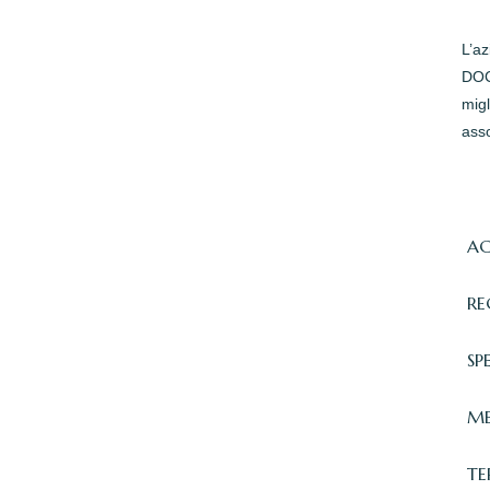
L’a
DOC 
migl
asso
AC
RE
SP
ME
TE