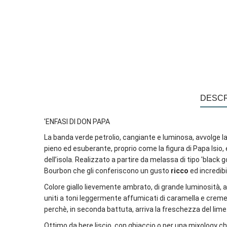
DESCR
'ENFASI DI DON PAPA
La banda verde petrolio, cangiante e luminosa, avvolge la 
pieno ed esuberante, proprio come la figura di Papa Isio, e
dell’isola. Realizzato a partire da melassa di tipo 'black go
Bourbon che gli conferiscono un gusto
ricco
ed incredib
Colore giallo lievemente ambrato, di grande luminosità, a
uniti a toni leggermente affumicati di caramella e creme 
perchè, in seconda battuta, arriva la freschezza del lime
Ottimo da bere liscio, con ghiaccio o per una mixology c