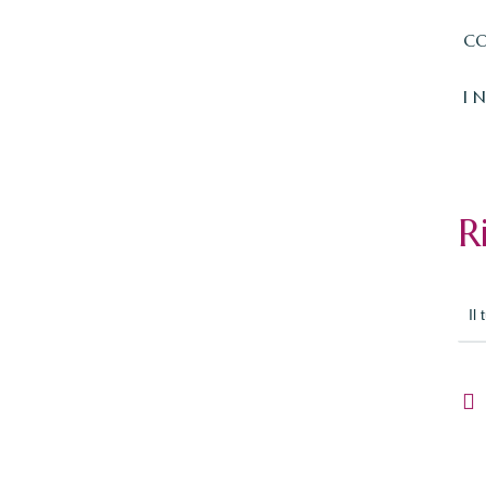
CO
I 
R