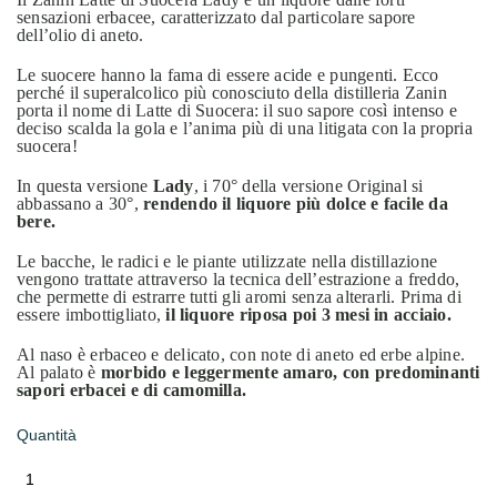
sensazioni erbacee, caratterizzato dal particolare sapore
dell’olio di aneto.
Le suocere hanno la fama di essere acide e pungenti. Ecco
perché il superalcolico più conosciuto della distilleria Zanin
porta il nome di Latte di Suocera: il suo sapore così intenso e
deciso scalda la gola e l’anima più di una litigata con la propria
suocera!
In questa versione
Lady
, i 70° della versione Original si
abbassano a 30°,
rendendo il liquore più dolce e facile da
bere.
Le bacche, le radici e le piante utilizzate nella distillazione
vengono trattate attraverso la tecnica dell’estrazione a freddo,
che permette di estrarre tutti gli aromi senza alterarli. Prima di
essere imbottigliato,
il liquore riposa poi 3 mesi in acciaio.
Al naso è erbaceo e delicato, con note di aneto ed erbe alpine.
Al palato è
morbido e leggermente amaro, con predominanti
sapori erbacei e di camomilla.
Quantità