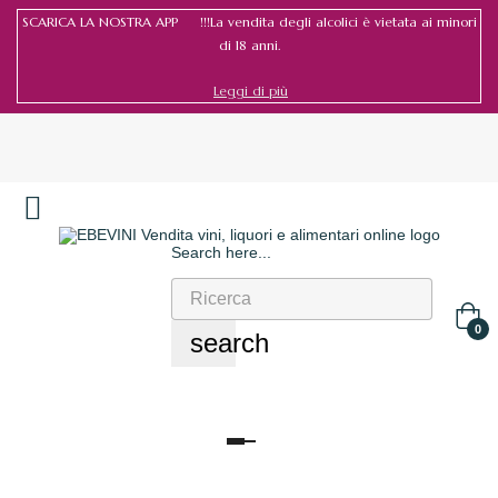
SCARICA LA NOSTRA APP !!!La vendita degli alcolici è vietata ai minori
di 18 anni.
Leggi di più
Search here...
Accedi
/
Registrati
0
search
navigazione
Toggle