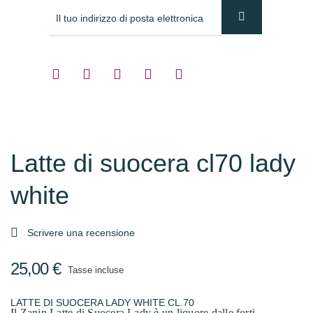
Latte di suocera cl70 lady
white

Scrivere una recensione
25,00 €
Tasse incluse
LATTE DI SUOCERA LADY WHITE CL.70
Il Zanin Latte di Suocera Lady è un liquore dalle forti