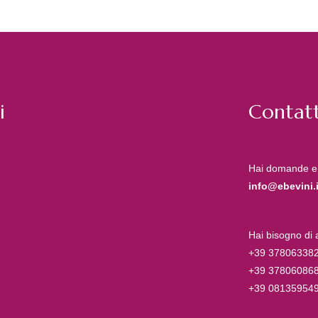
i
Contatt
Hai domande e
info@ebevini.i
Hai bisogno di
+39 37806338
+39 37806086
+39 08135954