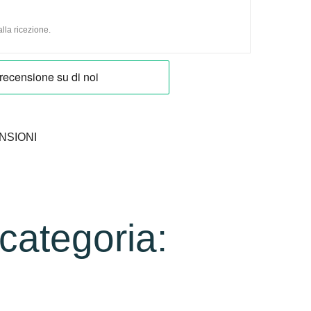
lla ricezione.
NSIONI
 categoria: