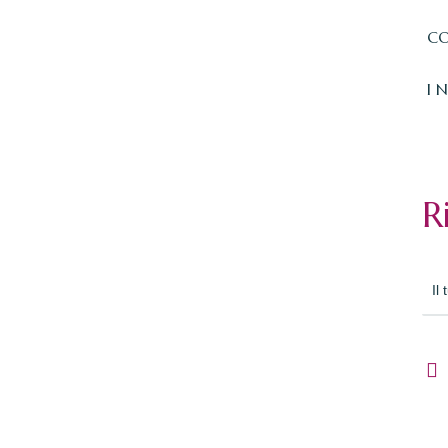
CO
I 
R