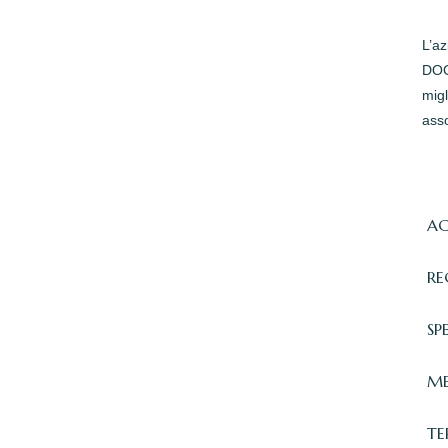
L’a
DOC 
migl
asso
AC
RE
SP
ME
TE