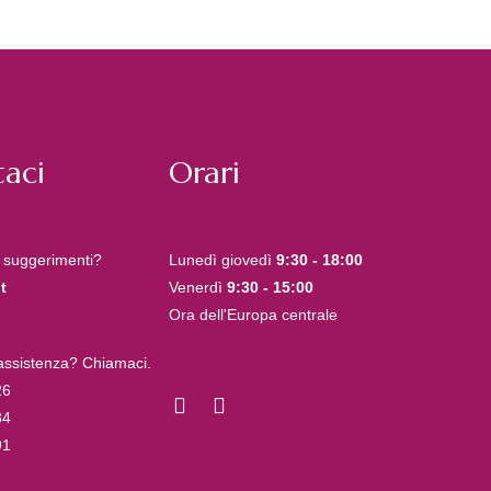
aci
Orari
 suggerimenti?
Lunedì giovedì
9:30 - 18:00
t
Venerdì
9:30 - 15:00
Ora dell'Europa centrale
 assistenza? Chiamaci.
26
84
91